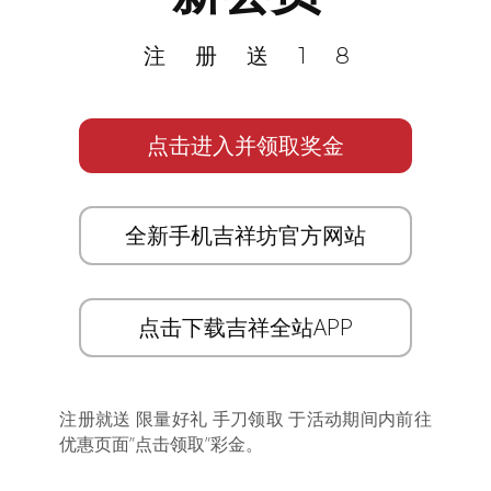
注册送18
点击进入并领取奖金
全新手机吉祥坊官方网站
点击下载吉祥全站APP
注册就送 限量好礼 手刀领取 于活动期间内前往
优惠页面”点击领取”彩金。