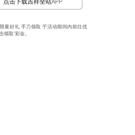
点击下载吉祥全站APP
 限量好礼 手刀领取 于活动期间内前往优
击领取”彩金。