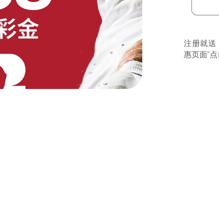
注册就送
惠页面”点