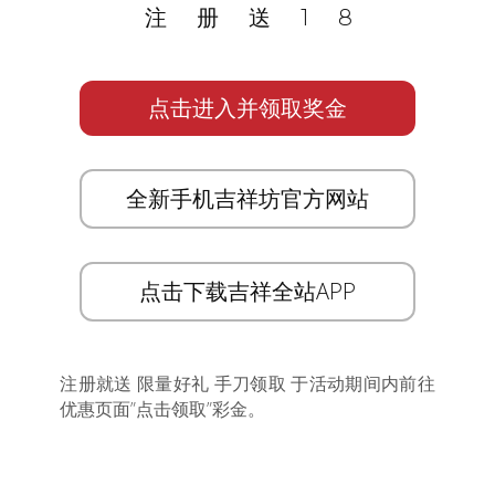
注册送18
点击进入并领取奖金
全新手机吉祥坊官方网站
点击下载吉祥全站APP
注册就送 限量好礼 手刀领取 于活动期间内前往
优惠页面”点击领取”彩金。