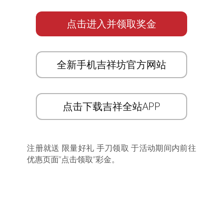
点击进入并领取奖金
全新手机吉祥坊官方网站
点击下载吉祥全站APP
注册就送 限量好礼 手刀领取 于活动期间内前往
优惠页面”点击领取”彩金。