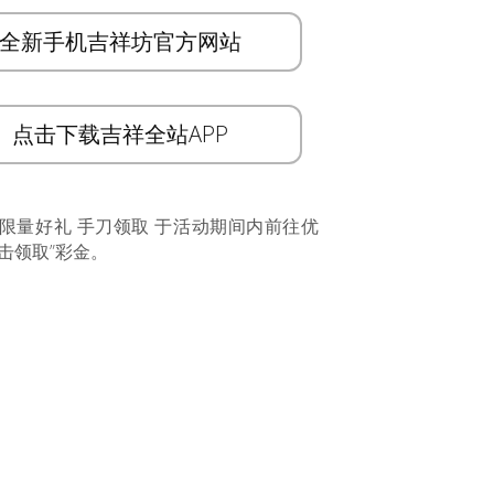
全新手机吉祥坊官方网站
点击下载吉祥全站APP
 限量好礼 手刀领取 于活动期间内前往优
击领取”彩金。