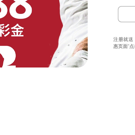
注册就送
惠页面”点