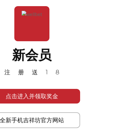
新会员
注册送18
点击进入并领取奖金
全新手机吉祥坊官方网站