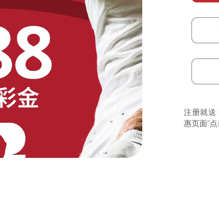
注册就送
惠页面”点