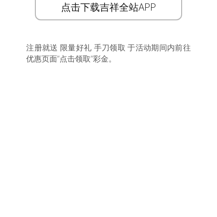
点击下载吉祥全站APP
注册就送 限量好礼 手刀领取 于活动期间内前往
优惠页面”点击领取”彩金。