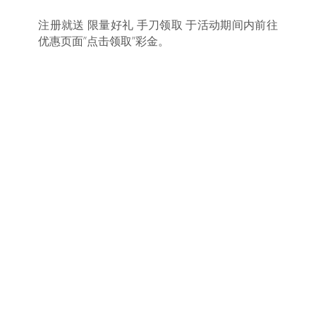
注册就送 限量好礼 手刀领取 于活动期间内前往
优惠页面”点击领取”彩金。