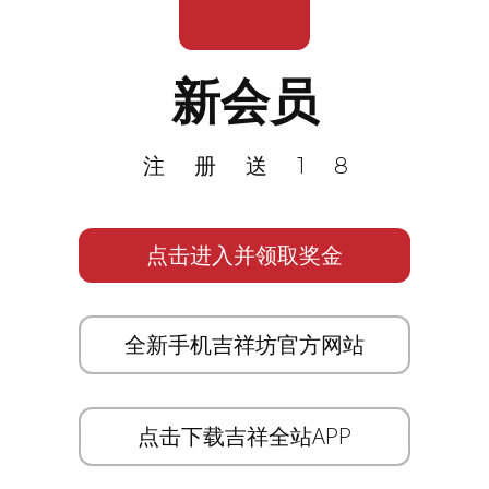
新会员
注册送18
点击进入并领取奖金
全新手机吉祥坊官方网站
点击下载吉祥全站APP