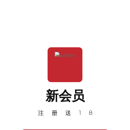
新会员
注册送18