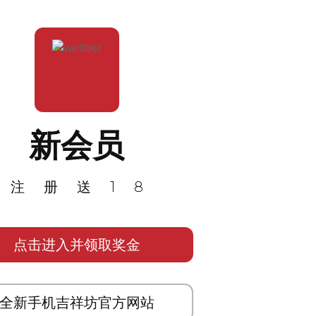
新会员
注册送18
点击进入并领取奖金
全新手机吉祥坊官方网站