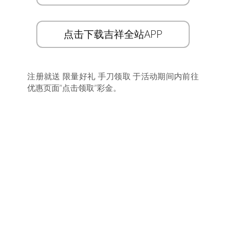
点击下载吉祥全站APP
注册就送 限量好礼 手刀领取 于活动期间内前往
优惠页面”点击领取”彩金。