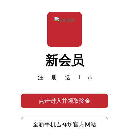
新会员
注册送18
点击进入并领取奖金
全新手机吉祥坊官方网站