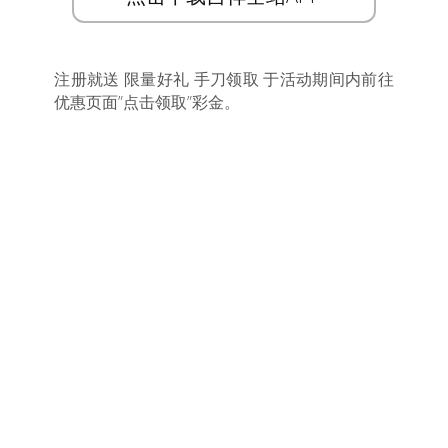
注册就送 限量好礼 手刀领取 于活动期间内前往
优惠页面”点击领取”彩金。