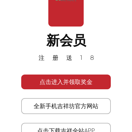
新会员
注册送18
点击进入并领取奖金
全新手机吉祥坊官方网站
点击下载吉祥全站APP