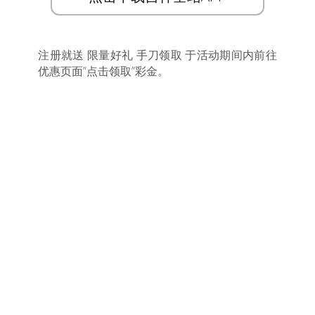
注册就送 限量好礼 手刀领取 于活动期间内前往
优惠页面”点击领取”彩金。