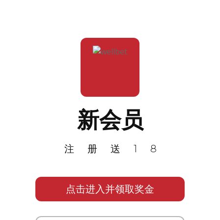
新会员
注册送18
点击进入并领取奖金