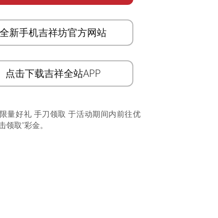
全新手机吉祥坊官方网站
点击下载吉祥全站APP
 限量好礼 手刀领取 于活动期间内前往优
击领取”彩金。